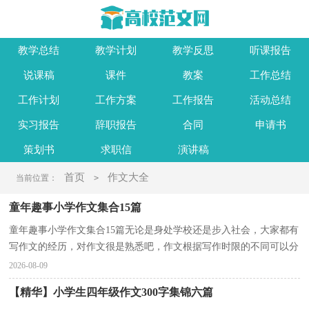
教学总结
教学计划
教学反思
听课报告
说课稿
课件
教案
工作总结
工作计划
工作方案
工作报告
活动总结
实习报告
辞职报告
合同
申请书
策划书
求职信
演讲稿
首页
作文大全
当前位置：
>
童年趣事小学作文集合15篇
童年趣事小学作文集合15篇无论是身处学校还是步入社会，大家都有
写作文的经历，对作文很是熟悉吧，作文根据写作时限的不同可以分
为限时作文和非限时作文。还是对作文一筹莫展吗？以...
2026-08-09
【精华】小学生四年级作文300字集锦六篇