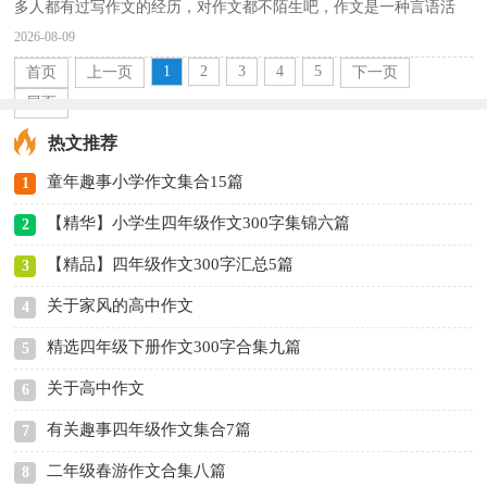
多人都有过写作文的经历，对作文都不陌生吧，作文是一种言语活
动，具有高度的综合性和创造性。那么一般作文是怎么写...
2026-08-09
1
2
3
4
5
首页
上一页
下一页
尾页
热文推荐
童年趣事小学作文集合15篇
1
【精华】小学生四年级作文300字集锦六篇
2
【精品】四年级作文300字汇总5篇
3
关于家风的高中作文
4
精选四年级下册作文300字合集九篇
5
关于高中作文
6
有关趣事四年级作文集合7篇
7
二年级春游作文合集八篇
8