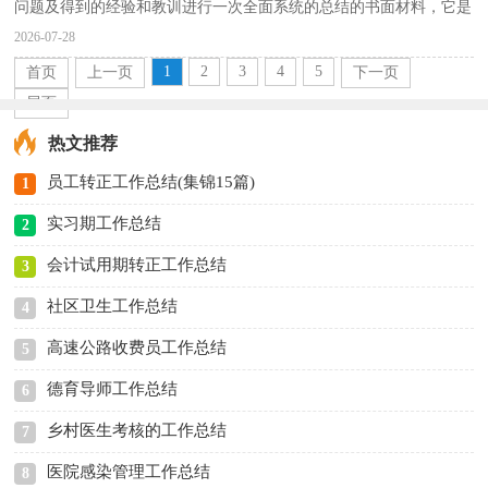
问题及得到的经验和教训进行一次全面系统的总结的书面材料，它是
增长才干的一种好办法，是时候写一份总结了。那...
2026-07-28
1
2
3
4
5
首页
上一页
下一页
尾页
热文推荐
员工转正工作总结(集锦15篇)
1
实习期工作总结
2
会计试用期转正工作总结
3
社区卫生工作总结
4
高速公路收费员工作总结
5
德育导师工作总结
6
乡村医生考核的工作总结
7
医院感染管理工作总结
8