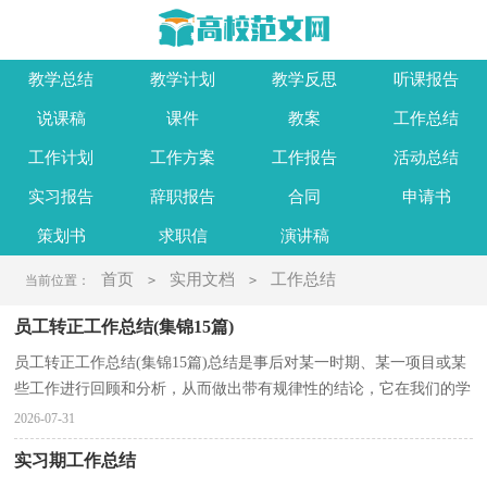
教学总结
教学计划
教学反思
听课报告
说课稿
课件
教案
工作总结
工作计划
工作方案
工作报告
活动总结
实习报告
辞职报告
合同
申请书
策划书
求职信
演讲稿
首页
实用文档
工作总结
当前位置：
>
>
员工转正工作总结(集锦15篇)
员工转正工作总结(集锦15篇)总结是事后对某一时期、某一项目或某
些工作进行回顾和分析，从而做出带有规律性的结论，它在我们的学
习、工作中起到呈上启下的作用，让我们一起认真地...
2026-07-31
实习期工作总结