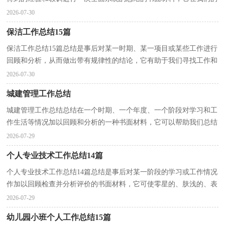
学习、工作中起到呈上启下的作用，让我们一起认...
2026-07-30
保洁工作总结15篇
保洁工作总结15篇总结是事后对某一时期、某一项目或某些工作进行
回顾和分析，从而做出带有规律性的结论，它有助于我们寻找工作和
事物发展的规律，从而掌握并运用这些规律，不如立即...
2026-07-30
城建管理工作总结
城建管理工作总结总结在一个时期、一个年度、一个阶段对学习和工
作生活等情况加以回顾和分析的一种书面材料，它可以帮助我们总结
以往思想，发扬成绩，因此我们要做好归纳，写好总结...
2026-07-29
个人专业技术工作总结14篇
个人专业技术工作总结14篇总结是事后对某一阶段的学习或工作情况
作加以回顾检查并分析评价的书面材料，它可使零星的、肤浅的、表
面的感性认知上升到全面的、系统的、本质的理...
2026-07-29
幼儿园小班个人工作总结15篇