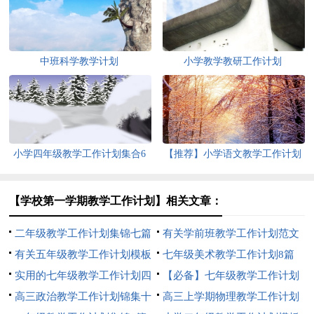
中班科学教学计划
小学教学教研工作计划
小学四年级教学工作计划集合6
【推荐】小学语文教学工作计划
篇
范文汇编十篇
【学校第一学期教学工作计划】相关文章：
二年级教学工作计划集锦七篇
有关学前班教学工作计划范文
有关五年级教学工作计划模板
汇总九篇
七年级美术教学工作计划8篇
5篇
实用的七年级教学工作计划四
【必备】七年级教学工作计划
篇
高三政治教学工作计划锦集十
三篇
高三上学期物理教学工作计划