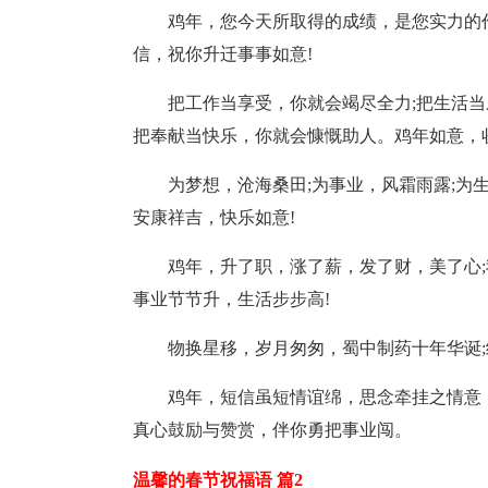
鸡年，您今天所取得的成绩，是您实力的
信，祝你升迁事事如意!
把工作当享受，你就会竭尽全力;把生活当
把奉献当快乐，你就会慷慨助人。鸡年如意，
为梦想，沧海桑田;为事业，风霜雨露;为
安康祥吉，快乐如意!
鸡年，升了职，涨了薪，发了财，美了心;
事业节节升，生活步步高!
物换星移，岁月匆匆，蜀中制药十年华诞
鸡年，短信虽短情谊绵，思念牵挂之情意
真心鼓励与赞赏，伴你勇把事业闯。
温馨的春节祝福语 篇2