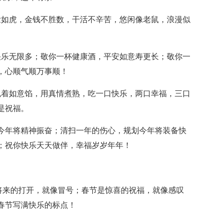
壮如虎，金钱不胜数，干活不辛苦，悠闲像老鼠，浪漫似
快乐无限多；敬你一杯健康酒，平安如意寿更长；敬你一
，心顺气顺万事顺！
包着如意馅，用真情煮熟，吃一口快乐，两口幸福，三口
是祝福。
划今年将精神振奋；清扫一年的伤心，规划今年将装备快
；祝你快乐天天做伴，幸福岁岁年年！
是将来的打开，就像冒号；春节是惊喜的祝福，就像感叹
春节写满快乐的标点！