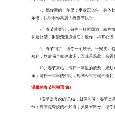
7、愿你新的一年里：事业正当午，身体
乐谱，快乐非你莫属！祝春节快乐！
8、春节就要到，敬你一杯团圆酒，幸福
杯发财酒，财源滚滚运道旺；敬你一杯开心酒
9、春节到了，送你一个饺子。平安皮儿
顺利，然后喝全家健康汤，回味是温馨，余香
10、春节来临，清扫一年里的疲惫，规
乐；清扫一年里的郁闷，规划今年将朝气蓬勃
温馨的春节祝福语 篇3
1春节是夸姣的'总结，就像句号；春节
号；春节是夸姣的不知道，就像省略号。愿你