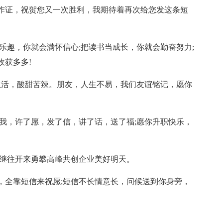
作证，祝贺您又一次胜利，我期待着再次给您发这条短
乐趣，你就会满怀信心;把读书当成长，你就会勤奋努力;
收获多多!
生活，酸甜苦辣。朋友，人生不易，我们友谊铭记，愿你
我，许了愿，发了信，讲了话，送了福;愿你升职快乐，
;继往开来勇攀高峰共创企业美好明天。
，全靠短信来祝愿;短信不长情意长，问候送到你身旁，