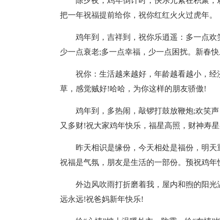
除夕夜，鸡年倒计时，快乐元素在积聚，
把一年祝福提前给你，祝你红红火火过虎年。
鸡年到，吉祥到，祝你乐逍遥：多一点欢笑
少一点衰老;多一点幸福，少一点困扰。新春快
祝你：生活越来越好，年龄越看越小，经
草，感觉贼好!哈哈，为你这样的朋友骄傲!
鸡年到，多热闹，敲锣打鼓放鞭炮;欢笑声
又多财!祝大家鸡年快乐，福星高照，财神寿星
昨天相识是缘份，今天相处是福份，明天
祝福是气氛，朋友是生活的一部份。预祝鸡年快
外边风吹雨打折磨着我，屋内和煦的阳光
远永远!祝爸妈新年快乐!