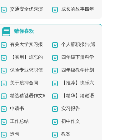
交通安全优秀演
成长的故事四年
讲稿模板集锦5篇
稿
讲稿
级作文集锦五篇
猜你喜欢
有关大学实习报
个人辞职报告(通
【实用】难忘的
四年级下册科学
告集锦五篇
用15篇)
保险专业求职信
四年级教学计划
事二年级作文300字5
教学计划
关于质押合同
【推荐】快乐六
汇总8篇
汇总六篇
篇
精选猜谜语作文6
【精华】猜谜语
一三年级作文300字合
申请书
实习报告
篇
作文300字汇总9篇
集八篇
工作总结
初中作文
造句
教案