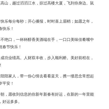
重高山，越过滔滔江水，掠过高楼大厦，飞到你身边。鼠
，快乐每分每秒；开心播报，时时喜上眉梢；如愿之年，
春快乐！
年不绝口，一杯杯醇香美酒端在手，一口口美味佳肴嘴中
祝春节快乐！
，成功业绩高。人财双丰收，步入顺利桥。美好前程在，
！
多陪陪家人，带一份心情去看看蓝天，携一缕思念常想起
岁平安！
今朝，愿收到信息的你新年新春有好运，在新的一年里能
，好运多多。