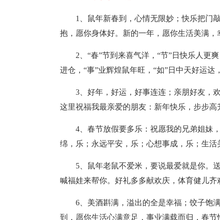
1、鼠年新春到，心情无限妙；快乐把门
抱，愿你身体好。新的一年，愿你生活美满，
2、“春”节到来喜气洋，“节”日快乐人更爽
进仓，“事”业辉煌鼠年旺，“如”日中天好运达
3、好年，好运，好事连连；亲朋好友，
这里祝福我最亲爱的朋友：新年快乐，步步高
4、春节放假要多乐：祝愿我的兄弟姐妹
绵，乐；永远平安，乐；心想事成，乐；生活
5、鼠年老鼠不爱米，要说最爱就是你。
喊福娃来帮你。好礼多多献欢庆，体育健儿齐
6、美酒斟满，溢出的全是幸福；饺子饱
到，愿你生活心满意足，事业满载而归，春节