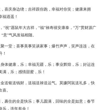
敲，喜庆身边绕；吉祥跟你跑，幸福对你笑；健康来拥
幸福逍遥！
，“祝”愿鼠年大吉祥，“福”禄寿禧安康泰，“万”贯财源广
，“意”气风发福相随。
欢聚一堂；喜事美事笑谈家事；爆竹声声，笑声连连，在
升！
，身体健康，乐；幸福无疆，乐；事业辉煌，乐；好运连
美满，乐；感情甜蜜，乐！
送金送银送钱财，送福送禄送运气。莫嫌阿鼠送礼多，快
欢喜。
满，裹住的全是快乐；事儿圆满，回味的全是如意；春节
快乐，连年有余！