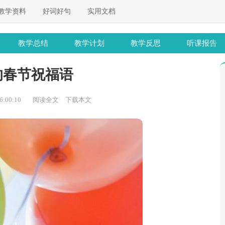
教学资料
好词好句
实用文档
教学总结
教学计划
教学反思
听课报告
的春节祝福语
:00:10
阅读全文
下载本文