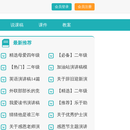
会员登录
会员注册
说课稿
课件
教案
最新推荐
精选母爱四年级
【必备】二年级
【热门】二年级
加油站演讲稿模
作文集合七篇
作文300字集锦7篇
英语演讲稿14篇
关于辞旧迎新演
我的作文4篇
板合集8篇
外联部部长的竞
【精选】二年级
讲稿七篇
我爱读书演讲稿
【推荐】乐于助
选演讲稿
草的作文合集七篇
猜猜他是谁三年
关于优秀护士演
集锦七篇
人的二年级作文300字
关于感恩老师演
感恩节主题演讲
级作文
讲稿模板集合八篇
三篇