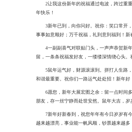
2让我这份新年的祝福通过电波，跨过重
年快乐！
3新年已到，向你问好。祝你：笑口常开
事事如意顺好；万千祝福，礼到意到福到！新
4一副副喜气对联贴门头，一声声恭贺新
留，一条条祝福发好友，一缕缕深情绕心头。
5鼠年运气好，财源滚滚到。拼打人生路
和谐最重要。祝你们一路运气处处招！新年好
6愿您，新年大展宏图之余：留一点时间
朋友，存一丝宁静而处世安然。鼠年大吉，岁
7新年好新春到，祝您年年有今日岁岁有
越来越漂亮，事业能一帆风顺，钞票越来越多