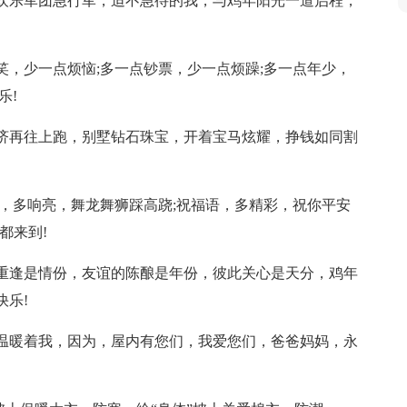
欢乐军团急行军，迫不急待的我，与鸡年阳光一道启程，
，少一点烦恼;多一点钞票，少一点烦躁;多一点年少，
乐!
济再往上跑，别墅钻石珠宝，开着宝马炫耀，挣钱如同割
，多响亮，舞龙舞狮踩高跷;祝福语，多精彩，祝你平安
都来到!
重逢是情份，友谊的陈酿是年份，彼此关心是天分，鸡年
乐!
温暖着我，因为，屋内有您们，我爱您们，爸爸妈妈，永