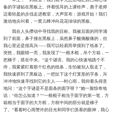
备的字谜贴在黑板上。伴着悦耳的上课铃声，惠子老师
迈着轻盈的步伐走进教室，大声宣布：游戏开始！我们
激动地尖叫着，一窝儿蜂冲向花花绿绿的黑板。
我在人头攒动中寻找我的目标。我被后面的同学涌
到了前面，鼻子撞在黑板上，虽然鼻子酸痛酸痛的，但
我心里还是很高兴——我可以轻易而举摸到了纸条了。
突然，我眼睛一亮，我发现了“一根木棍，吊个方箱，一
把梯子，搭在中央。”这个谜语。我的心快速地跳个不
停，我紧紧盯着那个红色的纸条，生怕被别人取走了，
我快速挤到了黑板边，一把扯下这个灯笼形的字条，兴
冲冲地快速寻找到它的主人——时心雨，我仰着头得意
地问：“这个字谜是不是面条的面字呀？”她一脸惊奇地
说：“你怎么知道？”“一根棍子相当于面字的第一笔，方
箱相当于面字的大方框，方框中间的部分就是梯子
了。”看着时心雨赞许的目光和同学们羡慕的眼神，我心