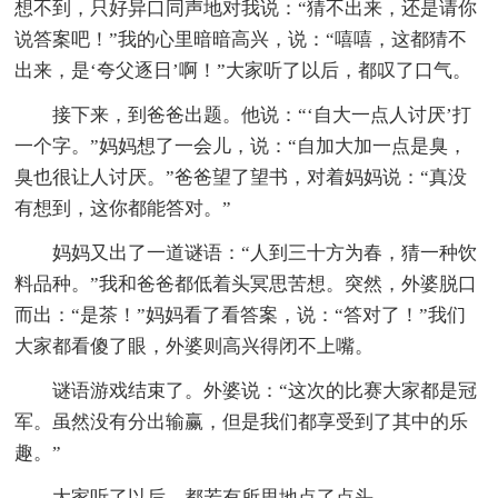
想不到，只好异口同声地对我说：“猜不出来，还是请你
说答案吧！”我的心里暗暗高兴，说：“嘻嘻，这都猜不
出来，是‘夸父逐日’啊！”大家听了以后，都叹了口气。
接下来，到爸爸出题。他说：“‘自大一点人讨厌’打
一个字。”妈妈想了一会儿，说：“自加大加一点是臭，
臭也很让人讨厌。”爸爸望了望书，对着妈妈说：“真没
有想到，这你都能答对。”
妈妈又出了一道谜语：“人到三十方为春，猜一种饮
料品种。”我和爸爸都低着头冥思苦想。突然，外婆脱口
而出：“是茶！”妈妈看了看答案，说：“答对了！”我们
大家都看傻了眼，外婆则高兴得闭不上嘴。
谜语游戏结束了。外婆说：“这次的比赛大家都是冠
军。虽然没有分出输赢，但是我们都享受到了其中的乐
趣。”
大家听了以后，都若有所思地点了点头。