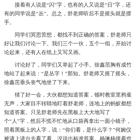
接着有人说是“闪”字，也有的人又说是“日”字，还
有的同学说是“丛”。总之，舒老师听后不是摇头就是摆
手。
同学们冥思苦想，都找不到正确的答案，舒老师只
好让我们讨论一下。我们三个一伙，五个一组，开始讨
论起来，还有人在纸上又写又画。
讨论好了，同学们又举起了小手。徐鑫茁胸有成竹
地站了起来说：“是丛字！”那知。舒老师又摇了摇头，
徐鑫茁垂头丧气地坐了下来。
猜了好一会，大伙都想知道答案，顿时教室里鸦雀
无声，大家目不转睛地盯着舒老师，连地上的蚂蚁都想
知道答案。只见舒老师先在黑板上大大地写了
个“人”字，然后不慌不忙地从口袋再拿出一面小镜子，
照着黑板上的人字，说：“你们看，是什么字？”何婉仪
被请上讲台去看了看，没说出标准答案。杨琳杨接着也