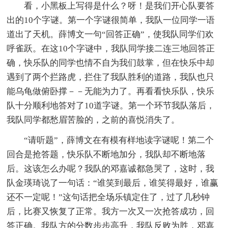
看，小黑板上写得是什么？呀！是我们开心队要答
出的10个字谜。第一个字谜很简单，我队一位同学一语
道出了天机。薛博文一句“回答正确”，使我队同学们欢
呼雀跃。在这10个字谜中，我队同学接二连三地回答正
确，快乐队的同学也情不自为我们鼓掌，但在快乐中却
遇到了两个拦路虎，拦住了我队胜利的道路，我队也只
能乌龟做俯卧撑－－无能为力了。再看看快乐队，快乐
队十分顺利地答对了10道字谜。第一个环节我队落后，
我队同学都愁眉苦脸的，之前的喜悦消失了。
“请听题”，薛博文在有模有样地读字谜呢！第二个
回合是抢答题，快乐队不断地加分，我队却不断地落
后。这该怎么办呢？我队的邓嘉诚都急哭了，这时，我
队金瑛琦说了一句话：“谁笑到最后，谁笑得最好，谁赢
还不一定呢！”这句话把全场乐镇定住了，过了几秒钟
后，比赛又恢复了正常。我方一次又一次抢答成功，回
答正确。我队方的分数步步高升，我队反败为胜，邓嘉