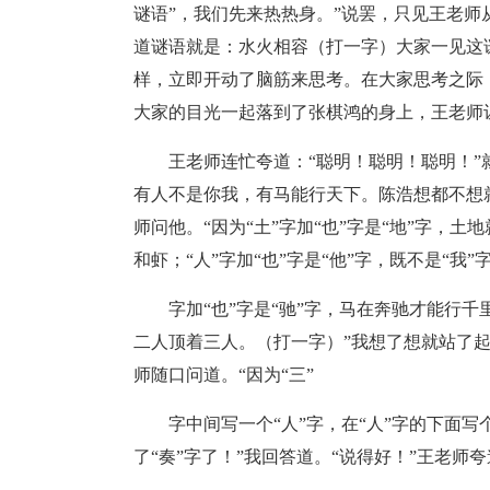
谜语”，我们先来热热身。”说罢，只见王老
道谜语就是：水火相容（打一字）大家一见这
样，立即开动了脑筋来思考。在大家思考之际
大家的目光一起落到了张棋鸿的身上，王老师让
王老师连忙夸道：“聪明！聪明！聪明！
有人不是你我，有马能行天下。陈浩想都不想就举
师问他。“因为“土”字加“也”字是“地”字，土
和虾；“人”字加“也”字是“他”字，既不是“我”字
字加“也”字是“驰”字，马在奔驰才能行千
二人顶着三人。（打一字）”我想了想就站了起来
师随口问道。“因为“三”
字中间写一个“人”字，在“人”字的下面写
了“奏”字了！”我回答道。“说得好！”王老师