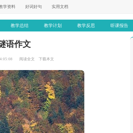
教学资料
好词好句
实用文档
教学总结
教学计划
教学反思
听课报告
谜语作文
:05:08
阅读全文
下载本文