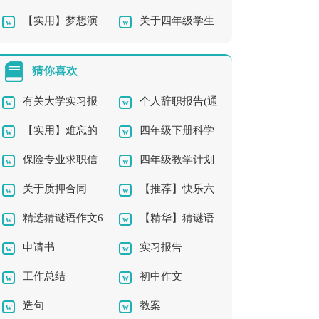
【实用】梦想演
关于四年级学生
水果作文汇编五篇
级作文合集六篇
讲稿模板合集6篇
作文合集十篇
猜你喜欢
有关大学实习报
个人辞职报告(通
【实用】难忘的
四年级下册科学
告集锦五篇
用15篇)
保险专业求职信
四年级教学计划
事二年级作文300字5
教学计划
关于质押合同
【推荐】快乐六
汇总8篇
汇总六篇
篇
精选猜谜语作文6
【精华】猜谜语
一三年级作文300字合
申请书
实习报告
篇
作文300字汇总9篇
集八篇
工作总结
初中作文
造句
教案