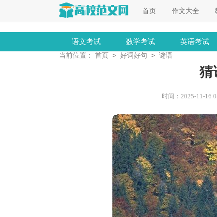
首页
作文大全
语文考试
数学考试
英语考试
>
>
当前位置：
首页
好词好句
谜语
猜
时间：2025-11-16 04