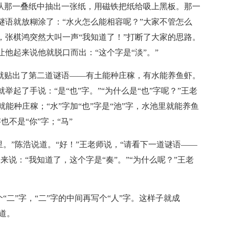
师从那一叠纸中抽出一张纸，用磁铁把纸给吸上黑板。那一
谜语就放糊涂了：“水火怎么能相容呢？”大家不管怎么
，张棋鸿突然大叫一声“我知道了！”打断了大家的思路。
他起来说他就脱口而出：“这个字是“淡”。”
”就贴出了第二道谜语——有土能种庄稼，有水能养鱼虾。
起了手说：“是“也”字。”“为什么是“也”字呢？”王老
地就能种庄稼；“水”字加“也”字是“池”字，水池里就能养鱼
也不是“你”字；“马”
里。”陈浩说道。“好！”王老师说，“请看下一道谜语——
说：“我知道了，这个字是“奏”。”“为什么呢？”王老
个“二”字，“二”字的中间再写个“人”字。这样子就成
夸道。