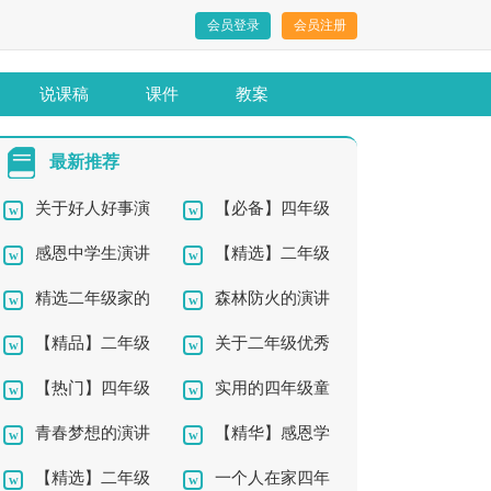
会员登录
会员注册
说课稿
课件
教案
最新推荐
关于好人好事演
【必备】四年级
感恩中学生演讲
【精选】二年级
讲稿六篇
妈妈作文300字合集八
精选二年级家的
森林防火的演讲
稿汇编六篇
秋天作文汇编7篇
篇
【精品】二年级
关于二年级优秀
作文300字三篇
稿
【热门】四年级
实用的四年级童
作文300字集合7篇
作文合集5篇
青春梦想的演讲
【精华】感恩学
的作文300字集合5篇
话作文300字合集5篇
【精选】二年级
一个人在家四年
稿
生演讲稿集锦十篇