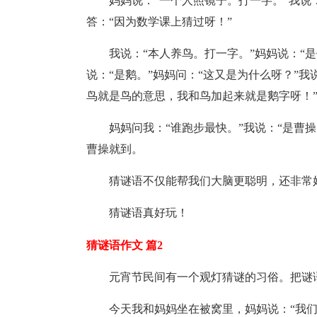
妈妈说：“一个人照镜子。打一字。”我说
答：“因为数学课上猜过呀！”
我说：“本人养鸟。打一字。”妈妈说：“是
说：“是鹅。”妈妈问：“这又是为什么呀？”
鸟就是鸟的意思，我和鸟加起来就是鹅字呀！”
妈妈问我：“谁跑步最快。”我说：“是曹操
曹操就到。
猜谜语不仅能帮我们大脑更聪明，还非常
猜谜语真好玩！
猜谜语作文 篇2
元宵节民间有一个观灯猜谜的习俗。把谜
今天我和妈妈坐在被窝里，妈妈说：“我们