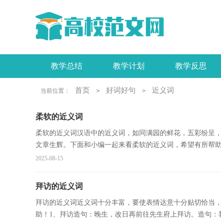
教学总结
教学计划
教学反思
工作报告
活动总结
实习报告
首页
好词好句
近义词
当前位置：
>
>
柔软的近义词
柔软的近义词汉语中的近义词，如同满园的鲜花，五彩纷呈
文章生辉。下面和小编一起来看柔软的近义词，希望有所帮助！
2025-08-15
拜访的近义词
拜访的近义词近义词十分丰富，要使表情达意十分贴切恰当
助！1、拜访造句：晚生，改日再前往先生府上拜访。造句：我们