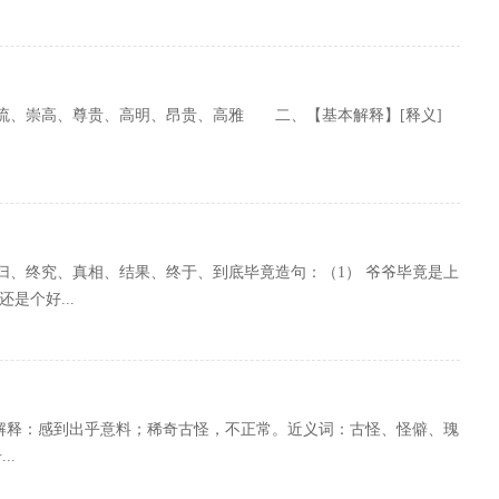
流、崇高、尊贵、高明、昂贵、高雅 二、【基本解释】[释义]
归、终究、真相、结果、终于、到底毕竟造句：（1） 爷爷毕竟是上
是个好...
词语解释：感到出乎意料；稀奇古怪，不正常。近义词：古怪、怪僻、瑰
..