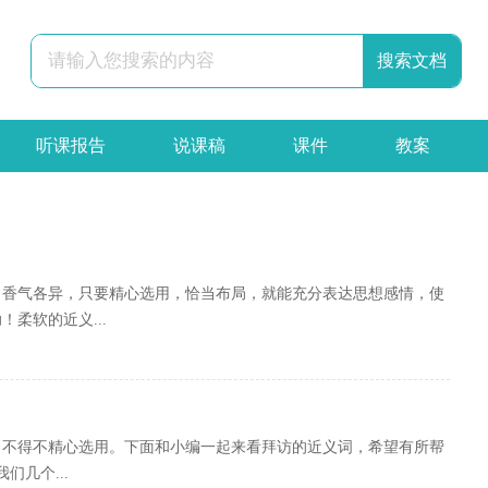
听课报告
说课稿
课件
教案
辞职报告
合同
申请书
策划书
，香气各异，只要精心选用，恰当布局，就能充分表达思想感情，使
柔软的近义...
，不得不精心选用。下面和小编一起来看拜访的近义词，希望有所帮
几个...